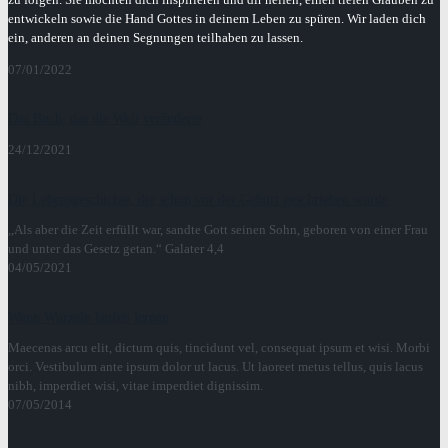
entwickeln sowie die Hand Gottes in deinem Leben zu spüren. Wir laden dich
ein, anderen an deinen Segnungen teilhaben zu lassen.
07/01/2022
Das Buch, das die Welt veränderte
24/12/2021
Die Lebensgeschichte, die schon vor der Geburt geschrieben wurde
,,Als aber die Zeit erfüllt war, sandte Gott seinen Sohn, geboren von einer Frau
und unter das Gesetz getan.“ Galater 4,4
04/05/2021
Wenn Wurzeln laufen lernen
Maecenas arcu elit, dictum quis, tincidunt vel, consequat ipsum et wisi. Morbi
orci. Vestibulum ante ipsum dolor ut lacus. Ut laoreet metus tellus, quis lacus
nibh, imperdiet wisi, vitae imperdiet dignissim.
07/05/2014