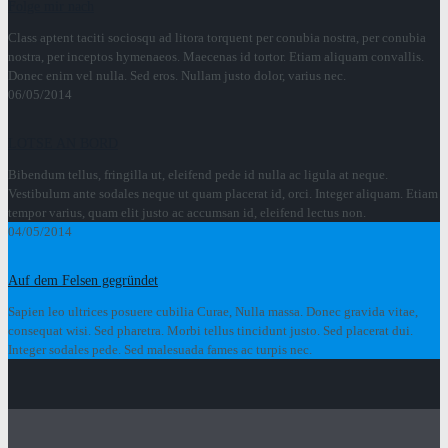
Folge mir nach
Class aptent taciti sociosqu ad litora torquent per conubia nostra, per conubia
nostra, per inceptos hymenaeos. Maecenas id tortor. Etiam aliquam convallis.
Donec enim vel nulla. Sed eros. Nullam justo dolor, varius nec.
06/05/2014
LOTSE AN BORD
Bibendum tellus, fringilla ut, eleifend pede id nulla ac ligula at neque.
Vestibulum ante sodales neque ut quam placerat id, orci. Integer aliquam. Etiam
tempor varius, quam elit justo ac accumsan id, eleifend lectus non.
04/05/2014
Auf dem Felsen gegründet
Sapien leo ultrices posuere cubilia Curae, Nulla massa. Donec gravida vitae,
consequat wisi. Sed pharetra. Morbi tellus tincidunt justo. Sed placerat dui.
Integer sodales pede. Sed malesuada fames ac turpis nec.