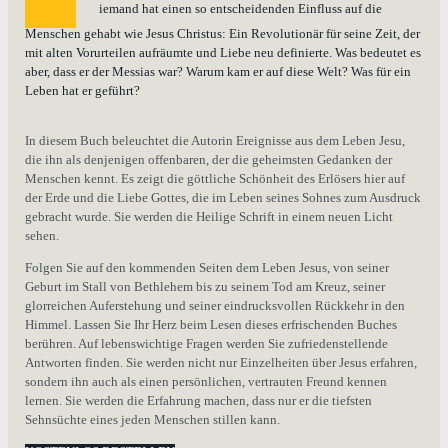
iemand hat einen so entscheidenden Einfluss auf die
Menschen gehabt wie Jesus Christus: Ein Revolutionär für seine Zeit, der
mit alten Vorurteilen aufräumte und Liebe neu definierte. Was bedeutet es
aber, dass er der Messias war? Warum kam er auf diese Welt? Was für ein
Leben hat er geführt?
In diesem Buch beleuchtet die Autorin Ereignisse aus dem Leben Jesu,
die ihn als denjenigen offenbaren, der die geheimsten Gedanken der
Menschen kennt. Es zeigt die göttliche Schönheit des Erlösers hier auf
der Erde und die Liebe Gottes, die im Leben seines Sohnes zum Ausdruck
gebracht wurde. Sie werden die Heilige Schrift in einem neuen Licht
sehen.
Folgen Sie auf den kommenden Seiten dem Leben Jesus, von seiner
Geburt im Stall von Bethlehem bis zu seinem Tod am Kreuz, seiner
glorreichen Auferstehung und seiner eindrucksvollen Rückkehr in den
Himmel. Lassen Sie Ihr Herz beim Lesen dieses erfrischenden Buches
berühren. Auf lebenswichtige Fragen werden Sie zufriedenstellende
Antworten finden. Sie werden nicht nur Einzelheiten über Jesus erfahren,
sondern ihn auch als einen persönlichen, vertrauten Freund kennen
lernen. Sie werden die Erfahrung machen, dass nur er die tiefsten
Sehnsüchte eines jeden Menschen stillen kann.