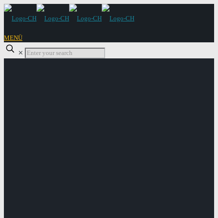
MENÜ
✕