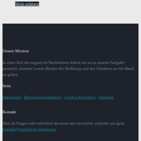
Mehr erfahren
Unsere Mission
In einer Zeit der negativen Nachrichten haben wir es zu unserer Aufgabe
gemacht, unseren Lesern Bücher der Hoffnung und des Glaubens an die Hand
zu geben.
Seite
Impressum
-
Datenschutzerklärung
-
Cookie-Richtlinie
-
Spenden
Kontakt
Hast du Fragen oder möchtest du etwas mit uns teilen, schreibe uns gern:
kontakt@christliche-literatur.at