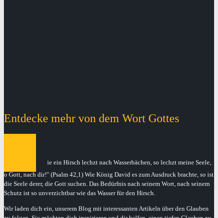
Entdecke mehr von dem Wort Gottes
W
ie ein Hirsch lechzt nach Wasserbächen, so lechzt meine Seele,
o Gott, nach dir!" (Psalm 42,1) Wie König David es zum Ausdruck brachte, so ist
die Seele derer, die Gott suchen. Das Bedürfnis nach seinem Wort, nach seinem
Schutz ist so unverzichtbar wie das Wasser für den Hirsch.
Wir laden dich ein, unserem Blog mit interessanten Artikeln über den Glauben
zu folgen. Sie möchten dich inspirieren und dir helfen, einen tiefen Glauben zu