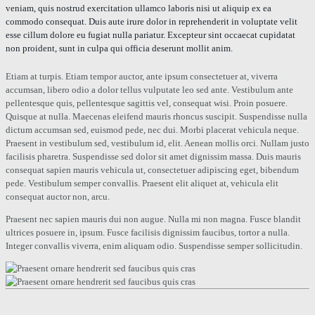
veniam, quis nostrud exercitation ullamco laboris nisi ut aliquip ex ea
commodo consequat. Duis aute irure dolor in reprehenderit in voluptate velit
esse cillum dolore eu fugiat nulla pariatur. Excepteur sint occaecat cupidatat
non proident, sunt in culpa qui officia deserunt mollit anim.
Etiam at turpis. Etiam tempor auctor, ante ipsum consectetuer at, viverra
accumsan, libero odio a dolor tellus vulputate leo sed ante. Vestibulum ante
pellentesque quis, pellentesque sagittis vel, consequat wisi. Proin posuere.
Quisque at nulla. Maecenas eleifend mauris rhoncus suscipit. Suspendisse nulla
dictum accumsan sed, euismod pede, nec dui. Morbi placerat vehicula neque.
Praesent in vestibulum sed, vestibulum id, elit. Aenean mollis orci. Nullam justo
facilisis pharetra. Suspendisse sed dolor sit amet dignissim massa. Duis mauris
consequat sapien mauris vehicula ut, consectetuer adipiscing eget, bibendum
pede. Vestibulum semper convallis. Praesent elit aliquet at, vehicula elit
consequat auctor non, arcu.
Praesent nec sapien mauris dui non augue. Nulla mi non magna. Fusce blandit
ultrices posuere in, ipsum. Fusce facilisis dignissim faucibus, tortor a nulla.
Integer convallis viverra, enim aliquam odio. Suspendisse semper sollicitudin.