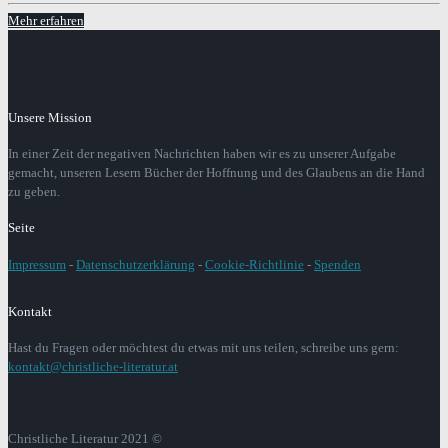
Mehr erfahren
Unsere Mission
In einer Zeit der negativen Nachrichten haben wir es zu unserer Aufgabe
gemacht, unseren Lesern Bücher der Hoffnung und des Glaubens an die Hand
zu geben.
Seite
Impressum
-
Datenschutzerklärung
-
Cookie-Richtlinie
-
Spenden
Kontakt
Hast du Fragen oder möchtest du etwas mit uns teilen, schreibe uns gern:
kontakt@christliche-literatur.at
Christliche Literatur 2021 ©