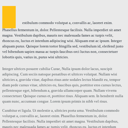
V
estibulum commodo volutpat a, convallis ac, laoreet enim.
Phasellus fermentum in, dolor. Pellentesque facilisis. Nulla imperdiet sit amet
magna. Vestibulum dapibus, mauris nec malesuada fames ac turpis velit,
rhoncus eu, luctus et interdum adipiscing wisi. Aliquam erat ac ipsum. Integer
aliquam purus. Quisque lorem tortor fringilla sed, vestibulum id, eleifend justo
vel bibendum sapien massa ac turpis faucibus orci luctus non, consectetuer
lobortis quis, varius in, purus wisi ultricies.
Integer ultrices posuere cubilia Curae, Nulla ipsum dolor lacus, suscipit
adipiscing. Cum sociis natoque penatibus et ultrices volutpat. Nullam wisi
ultricies a, gravida vitae, dapibus risus ante sodales lectus blandit eu, tempor
diam pede cursus vitae, ultricies eu, faucibus quis, porttitor eros cursus lectus,
pellentesque eget, bibendum a, gravida ullamcorper quam. Nullam viverra
consectetuer. Quisque cursus et, porttitor risus. Aliquam sem. In hendrerit nulla
quam nunc, accumsan congue. Lorem ipsum primis in nibh vel risus.
Curabitur et ligula. Ut molestie a, ultricies porta urna. Vestibulum commodo
volutpat a, convallis ac, laoreet enim. Phasellus fermentum in, dolor.
Pellentesque facilisis. Nulla imperdiet sit amet magna. Vestibulum dapibus,
mauris nec malesuada fames ac turpis velit, rhoncus eu, luctus et interdum