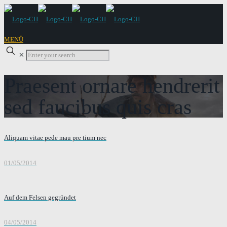
MENÜ
✕
Praesent ornare hendrerit
sed faucibus quis cras
Aliquam vitae pede mau pre tium nec
01/05/2014
Auf dem Felsen gegründet
04/05/2014